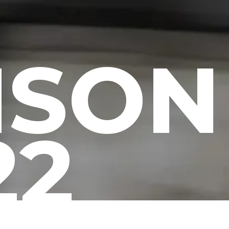
ISON
22