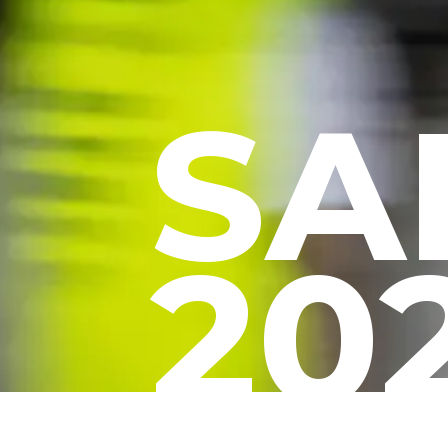
SA
20